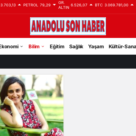
GR.
13.703,13
PETROL
79,29
6.526,07
BTC
3.069.781,00
ALTIN
Bilim
Ekonomi
Bilim
Eğitim
Sağlık
Yaşam
Kültür-San
Haberleri