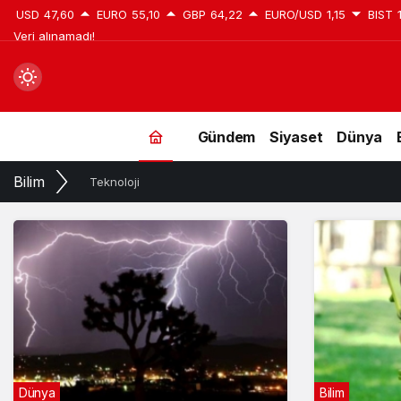
USD
47,60
EURO
55,10
GBP
64,22
EURO/USD
1,15
BIST
Veri alınamadı!
Mod
değiştir
Gündem
Siyaset
Dünya
Bilim
Teknoloji
Dünya
Bilim