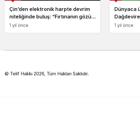
Çin’den elektronik harpte devrim
Dünyaca ü
niteliğinde buluş: “Fırtınanın gözü”
Dağdevire
nasıl çalışıyor?
geçirdi
1 yıl önce
1 yıl önce
© Telif Hakkı 2026, Tüm Hakları Saklıdır.