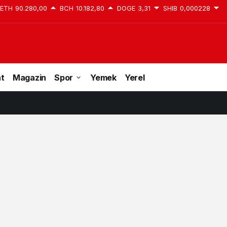
ETH
90.280,00
BCH
10.182,80
DOGE
3,31
SHIB
0,000228
at
Magazin
Spor
Yemek
Yerel