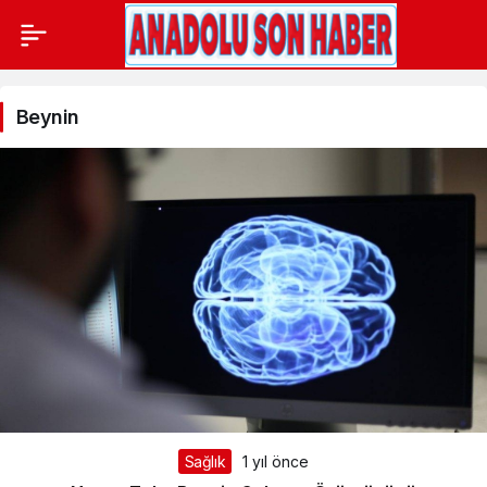
Beynin
Beynin
Haberleri
Sağlık
1 yıl önce