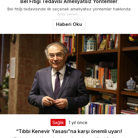
Bel Fıtığı Tedavisi Ameliyatsız Yöntemler
Bel fıtığı tedavisinde ilk seçenek ameliyatsız yöntemler hakkında
bilgi veren...
Haberi Oku
Sağlık
1 yıl önce
“Tıbbi Kenevir Yasası”na karşı önemli uyarı!