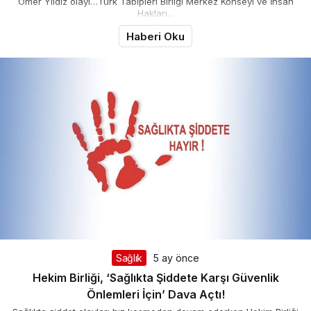
Ömer Yıldız olayı…Türk Tabipleri Birliği Merkez Konseyi ve İnsan
Hakları...
Haberi Oku
Sağlık
5 ay önce
Hekim Birliği, ‘Sağlıkta Şiddete Karşı Güvenlik
Önlemleri İçin’ Dava Açtı!