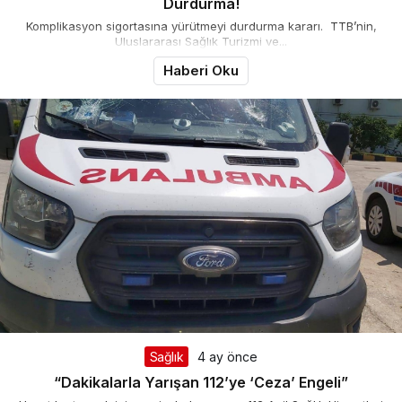
Durdurma!
Komplikasyon sigortasına yürütmeyi durdurma kararı. TTB’nin,
Uluslararası Sağlık Turizmi ve...
Haberi Oku
Sağlık
4 ay önce
“Dakikalarla Yarışan 112’ye ‘Ceza’ Engeli”