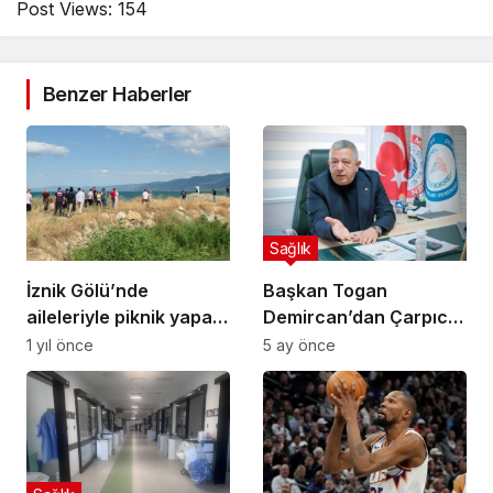
Post Views:
154
Benzer Haberler
Sağlık
İznik Gölü’nde
Başkan Togan
aileleriyle piknik yapan
Demircan’dan Çarpıcı
2 kuzen boğuldu
Çıkış!
1 yıl önce
5 ay önce