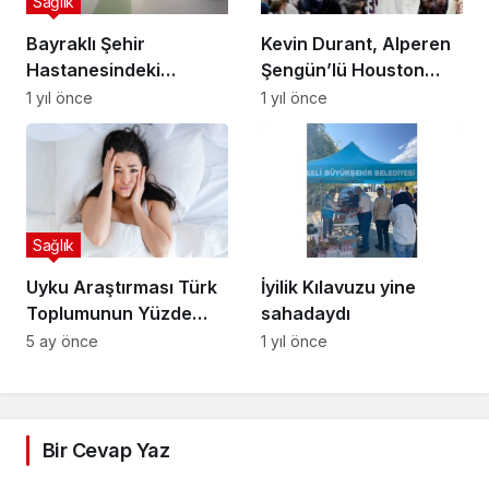
Sağlık
Bayraklı Şehir
Kevin Durant, Alperen
Hastanesindeki
Şengün’lü Houston
Sandalyeler İade Edildi!
Rockets’a transfer
1 yıl önce
1 yıl önce
oldu
Sağlık
Uyku Araştırması Türk
İyilik Kılavuzu yine
Toplumunun Yüzde
sahadaydı
93’ü İyi Uyumuyor
5 ay önce
1 yıl önce
Bir Cevap Yaz