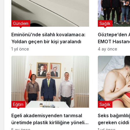
Gündem
Sağlık
Eminönü’nde silahlı kovalamaca:
Göztepe’den An
Yoldan geçen bir kişi yaralandı
EMOT Hastan
Sporculara D
1 yıl önce
4 ay önce
Eğitim
Sağlık
Egeli akademisyenden tarımsal
Seks bağımlılı
üretimde plastik kirliliğine yönelik
gereken ciddi 
önemli proje
5 ay önce
1 yıl önce