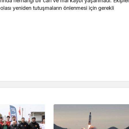
ında herhangi bir can ve mal kaybı yaşanmadı. Ekipler
olası yeniden tutuşmaların önlenmesi için gerekli