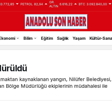
GR.
13.772,85
PETROL
82,94
6.616,22
BTC
3.092.840,00
ALTIN
Ekonomi
Bilim
Eğitim
Sağlık
Yaşam
Kültür-San
dürüldü
kmaktan kaynaklanan yangın, Nilüfer Belediyesi,
n Bölge Müdürlüğü ekiplerinin müdahalesi ile