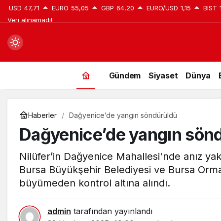
USD
47,71
EURO
55,05
GBP
64,20
EURO/USD
1,15
BIST
Veri alınamadı!
Mod
değiştir
Gündem
Siyaset
Dünya
Haberler
Dağyenice’de yangın söndürüldü
Dağyenice’de yangın sön
Nilüfer’in Dağyenice Mahallesi'nde anız ya
Bursa Büyükşehir Belediyesi ve Bursa Orma
büyümeden kontrol altına alındı.
admin
tarafından yayınlandı