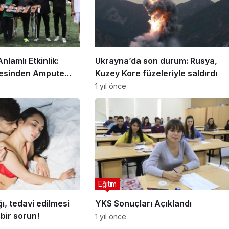
lamlı Etkinlik:
Ukrayna’da son durum: Rusya,
esinden Ampute
Kuzey Kore füzeleriyle saldırdı
estek
1 yıl önce
Eğitim
ğı, tedavi edilmesi
YKS Sonuçları Açıklandı
bir sorun!
1 yıl önce