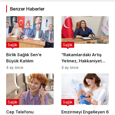
Benzer Haberler
Sağlık
Sağlık
Birlik Sağlık Sen’e
“Rakamlardaki Artış
Büyük Katılım
Yetmez, Hakkaniyet
Cüzdanda
4 ay önce
4 ay önce
Hissedilmelidir”
Sağlık
Sağlık
Cep Telefonu
Emzirmeyi Engelleyen 6