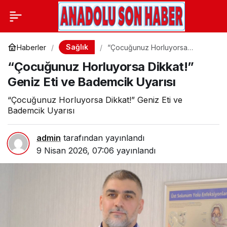
Sağlık
Haberler
“Çocuğunuz Horluyorsa
Dikkat!” Geniz Eti ve Bademcik
“Çocuğunuz Horluyorsa Dikkat!”
Uyarısı
Geniz Eti ve Bademcik Uyarısı
“Çocuğunuz Horluyorsa Dikkat!” Geniz Eti ve
Bademcik Uyarısı
admin
tarafından yayınlandı
9 Nisan 2026, 07:06
yayınlandı